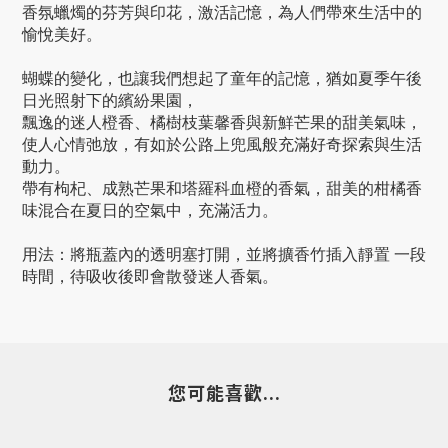
香氛蠟燭的芬芳與印花，激活記憶，為人們帶來生活中的
愉悅美好。
蝴蝶的變化，也讓我們想起了童年的記憶
，猶如夏季午後
日光照射下的繽紛果園
，
飄逸的迷人橙香、橘樹枝葉馨香與新鮮芒果的甜美氣味，
使人心情弛放
，有如於公路上兜風般充滿好奇探索與生活
動力
。
帶有枸杞、成熟芒果和塔羅科血橙的香氣
，甜美的柑橘香
味混合在夏日的空氣中
，充滿活力
。
用法：將瓶蓋內的透明塞打開，並將擴香竹插入靜置 一段
時間，待吸收後即會散發迷人香氣。
您可能喜歡...