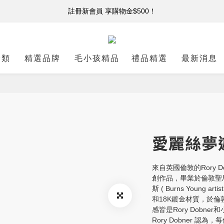
註冊新會員 享購物金$500！
註冊新會員 享購物金$500！
單筆消費滿 $5,000 免運
註冊新會員 享購物金$500！
分類
精選品牌
毛小孩精品
禮品精選
最新消息
愛麗絲夢
來自英國倫敦的Rory 
創作品，畢業於倫敦聖
斯 ( Burns Young a
和18K鍍金材質，於
感皆是Rory Dobne
Rory Dobner 