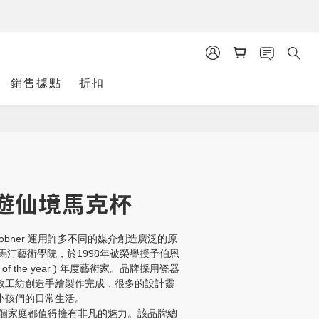
銷售據點
折扣
立即購買
遊仙境馬克杯
Dobner 運用許多不同的媒介創造廣泛的原
馬汀藝術學院，於1998年被榮譽授予伯恩
rtist of the year ) 年度藝術家。品牌採用瓷器
倫敦工紡創造手繪製作完成，很多的設計靈
r和小孩們的日常生活。
認為，每個家庭都值得擁有非凡的魅力。該品牌總