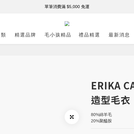
註冊新會員 享購物金$500！
單筆消費滿 $5,000 免運
註冊新會員 享購物金$500！
分類
精選品牌
毛小孩精品
禮品精選
最新消息
ERIKA C
造型毛衣
80%綿羊毛 
20%聚醯胺